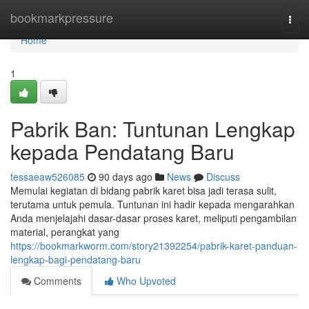
Home
bookmarkpressure
Togg
navi
Home
1
Pabrik Ban: Tuntunan Lengkap
kepada Pendatang Baru
tessaeaw526085
90 days ago
News
Discuss
Memulai kegiatan di bidang pabrik karet bisa jadi terasa sulit,
terutama untuk pemula. Tuntunan ini hadir kepada mengarahkan
Anda menjelajahi dasar-dasar proses karet, meliputi pengambilan
material, perangkat yang
https://bookmarkworm.com/story21392254/pabrik-karet-panduan-
lengkap-bagi-pendatang-baru
Comments
Who Upvoted