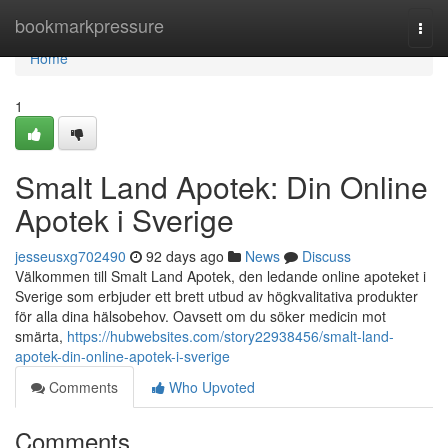
Home
bookmarkpressure
Togg
navi
Home
1
Smalt Land Apotek: Din Online
Apotek i Sverige
jesseusxg702490
92 days ago
News
Discuss
Välkommen till Smalt Land Apotek, den ledande online apoteket i
Sverige som erbjuder ett brett utbud av högkvalitativa produkter
för alla dina hälsobehov. Oavsett om du söker medicin mot
smärta,
https://hubwebsites.com/story22938456/smalt-land-
apotek-din-online-apotek-i-sverige
Comments
Who Upvoted
Comments