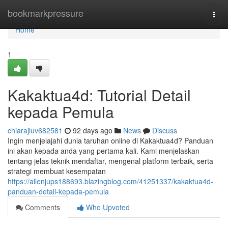
Home
bookmarkpressure
Togg
navi
Home
1
Kakaktua4d: Tutorial Detail
kepada Pemula
chiarajluv682581
92 days ago
News
Discuss
Ingin menjelajahi dunia taruhan online di Kakaktua4d? Panduan
ini akan kepada anda yang pertama kali. Kami menjelaskan
tentang jelas teknik mendaftar, mengenal platform terbaik, serta
strategi membuat kesempatan
https://allenjups188693.blazingblog.com/41251337/kakaktua4d-
panduan-detail-kepada-pemula
Comments
Who Upvoted