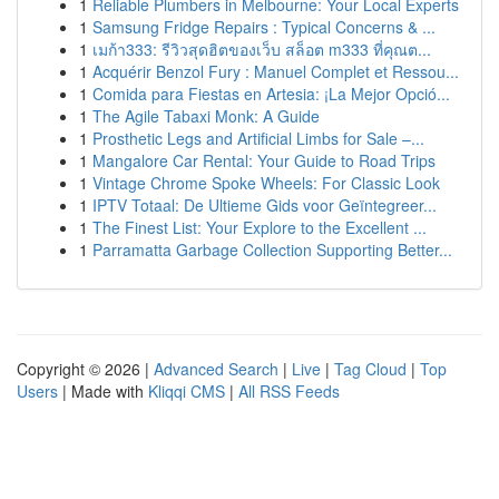
1
Reliable Plumbers in Melbourne: Your Local Experts
1
Samsung Fridge Repairs : Typical Concerns & ...
1
เมก้า333: รีวิวสุดฮิตของเว็บ สล็อต m333 ที่คุณต...
1
Acquérir Benzol Fury : Manuel Complet et Ressou...
1
Comida para Fiestas en Artesia: ¡La Mejor Opció...
1
The Agile Tabaxi Monk: A Guide
1
Prosthetic Legs and Artificial Limbs for Sale –...
1
Mangalore Car Rental: Your Guide to Road Trips
1
Vintage Chrome Spoke Wheels: For Classic Look
1
IPTV Totaal: De Ultieme Gids voor Geïntegreer...
1
The Finest List: Your Explore to the Excellent ...
1
Parramatta Garbage Collection Supporting Better...
Copyright © 2026 |
Advanced Search
|
Live
|
Tag Cloud
|
Top
Users
| Made with
Kliqqi CMS
|
All RSS Feeds