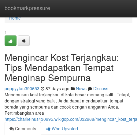
Home
bookmarkpressure
Home
1
Mengincar Kost Terjangkau:
Tips Mendapatkan Tempat
Menginap Sempurna
poppyyfau390653
87 days ago
News
Discuss
Menemukan kost terjangkau di kota besar memang sulit . Tetapi,
dengan strategi yang baik , Anda dapat mendapatkan tempat
berada yang sempurna dan cocok dengan anggaran Anda.
Pertimbangkan area
https://charlieinus430995.wikigop.com/332968/mengincar_kost_ter
Comments
Who Upvoted