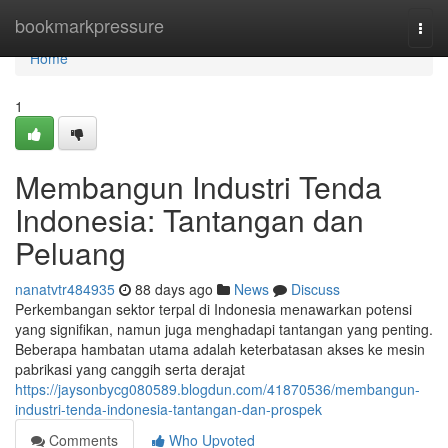
Home
bookmarkpressure
Togg
navi
Home
1
Membangun Industri Tenda
Indonesia: Tantangan dan
Peluang
nanatvtr484935
88 days ago
News
Discuss
Perkembangan sektor terpal di Indonesia menawarkan potensi
yang signifikan, namun juga menghadapi tantangan yang penting.
Beberapa hambatan utama adalah keterbatasan akses ke mesin
pabrikasi yang canggih serta derajat
https://jaysonbycg080589.blogdun.com/41870536/membangun-
industri-tenda-indonesia-tantangan-dan-prospek
Comments
Who Upvoted