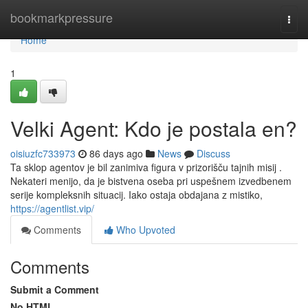
Home
bookmarkpressure
Togg
navi
Home
1
Velki Agent: Kdo je postala en?
oisiuzfc733973
86 days ago
News
Discuss
Ta sklop agentov je bil zanimiva figura v prizorišču tajnih misij .
Nekateri menijo, da je bistvena oseba pri uspešnem izvedbenem
serije kompleksnih situacij. Iako ostaja obdajana z mistiko,
https://agentlist.vip/
Comments
Who Upvoted
Comments
Submit a Comment
No HTML