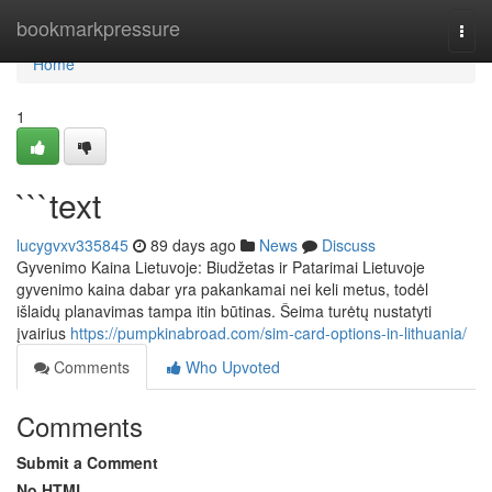
Home
bookmarkpressure
Togg
navi
Home
1
```text
lucygvxv335845
89 days ago
News
Discuss
Gyvenimo Kaina Lietuvoje: Biudžetas ir Patarimai Lietuvoje
gyvenimo kaina dabar yra pakankamai nei keli metus, todėl
išlaidų planavimas tampa itin būtinas. Šeima turėtų nustatyti
įvairius
https://pumpkinabroad.com/sim-card-options-in-lithuania/
Comments
Who Upvoted
Comments
Submit a Comment
No HTML