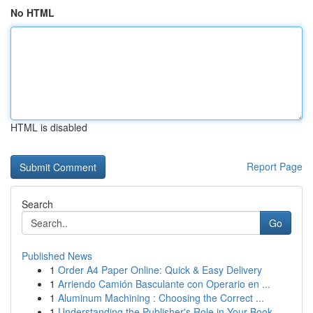
No HTML
HTML is disabled
Report Page
Search
Go
Published News
1
Order A4 Paper Online: Quick & Easy Delivery
1
Arriendo Camión Basculante con Operario en ...
1
Aluminum Machining : Choosing the Correct ...
1
Understanding the Publisher's Role in Your Book...