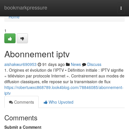
Home
bookmarkpressure
Togg
navi
Home
1
Abonnement iptv
aishakwur690953
91 days ago
News
Discuss
1. Origines et évolution de l’IPTV • Définition initiale : IPTV signifie
« télévision par protocole Internet ». Contrairement aux modes de
diffusion classiques, elle repose sur la transmission de flux
https://robertuwxc868789.look4blog.com/78846085/abonnement-
iptv
Comments
Who Upvoted
Comments
Submit a Comment