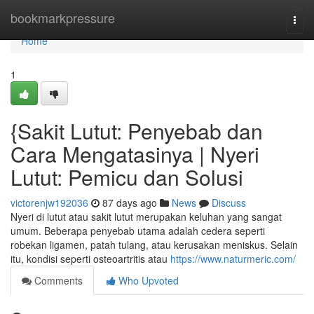
Home
bookmarkpressure
Togg
navi
Home
1
{Sakit Lutut: Penyebab dan
Cara Mengatasinya | Nyeri
Lutut: Pemicu dan Solusi
victorenjw192036
87 days ago
News
Discuss
Nyeri di lutut atau sakit lutut merupakan keluhan yang sangat
umum. Beberapa penyebab utama adalah cedera seperti
robekan ligamen, patah tulang, atau kerusakan meniskus. Selain
itu, kondisi seperti osteoartritis atau
https://www.naturmeric.com/
Comments
Who Upvoted