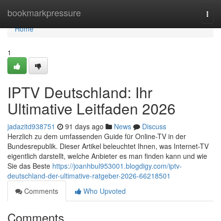
Home
bookmarkpressure
Togg
navi
Home
1
IPTV Deutschland: Ihr
Ultimative Leitfaden 2026
jadazitd938751
91 days ago
News
Discuss
Herzlich zu dem umfassenden Guide für Online-TV in der
Bundesrepublik. Dieser Artikel beleuchtet Ihnen, was Internet-TV
eigentlich darstellt, welche Anbieter es man finden kann und wie
Sie das Beste
https://joanhbul953001.blogdigy.com/iptv-
deutschland-der-ultimative-ratgeber-2026-66218501
Comments
Who Upvoted
Comments