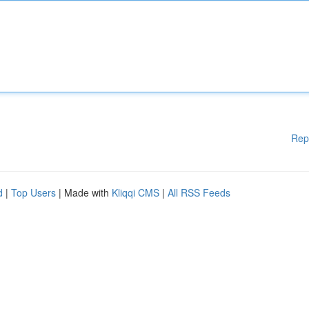
Rep
d
|
Top Users
| Made with
Kliqqi CMS
|
All RSS Feeds