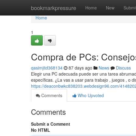
Home
bookmarkpressure
Home
New
Submi
Home
1
Compra de PCs: Consejos
qasimjitd368134
87 days ago
News
Discuss
Elegir una PC adecuada puede ser una tarea abrumador
específicas. ¿La vas a usar para trabajo , juegos , o 
https://deaconbwkc838203.webdesign96.com/41482028
Comments
Who Upvoted
Comments
Submit a Comment
No HTML