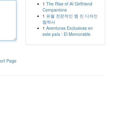
1
The Rise of AI Girlfriend
Companions
1
유월 전문적인 웹 진 디자인
협력사
1
Aventuras Exclusivas en
este país : El Memorable
ort Page