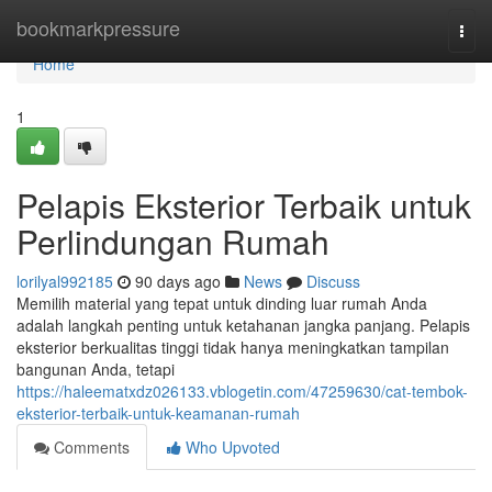
Home
bookmarkpressure
Togg
navi
Home
1
Pelapis Eksterior Terbaik untuk
Perlindungan Rumah
lorilyal992185
90 days ago
News
Discuss
Memilih material yang tepat untuk dinding luar rumah Anda
adalah langkah penting untuk ketahanan jangka panjang. Pelapis
eksterior berkualitas tinggi tidak hanya meningkatkan tampilan
bangunan Anda, tetapi
https://haleematxdz026133.vblogetin.com/47259630/cat-tembok-
eksterior-terbaik-untuk-keamanan-rumah
Comments
Who Upvoted