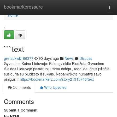
Home
bookmarkpressure
Togg
navi
Home
1
```text
gretaoxwk166377
90 days ago
News
Discuss
Gyvenimo Kaina Lietuvoje: Palengvinkite Biudžetą Gyvenimo
išlaidos Lietuvoje pastaruoju metu didėja , todėl daugelis piliečiai
susiduria su biudžeto iššūkiais. Nepamirškite numatyti savo
pinigus ir
https://bookmarkerz.com/story21315743/text
Comments
Who Upvoted
Comments
Submit a Comment
No HTML