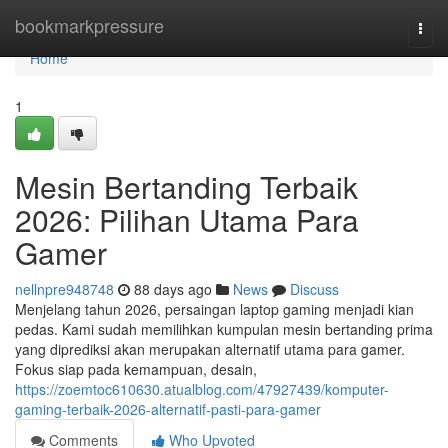
Home
bookmarkpressure
Togg
navi
Home
1
Mesin Bertanding Terbaik
2026: Pilihan Utama Para
Gamer
nellnpre948748
88 days ago
News
Discuss
Menjelang tahun 2026, persaingan laptop gaming menjadi kian
pedas. Kami sudah memilihkan kumpulan mesin bertanding prima
yang diprediksi akan merupakan alternatif utama para gamer.
Fokus siap pada kemampuan, desain,
https://zoemtoc610630.atualblog.com/47927439/komputer-
gaming-terbaik-2026-alternatif-pasti-para-gamer
Comments
Who Upvoted