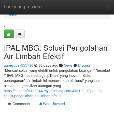
Home
bookmarkpressure
Togg
navi
Home
1
IPAL MBG: Solusi Pengolahan
Air Limbah Efektif
agnescbzv555710
86 days ago
News
Discuss
"Mencari solusi yang efektif"untuk pengolahan buangan" "tersebut
? IPAL MBG hadir sebagai pilihan" yang inovatif. Sistem
penanganan" air limbah ini menawarkan efisiensi" yang luar
biasa, menghasilkan buangan yang
https://keiranofbj126344.myparisblog.com/41812027/ipal-mbg-
solusi-pengolahan-air-limbah-efektif
Comments
Who Upvoted