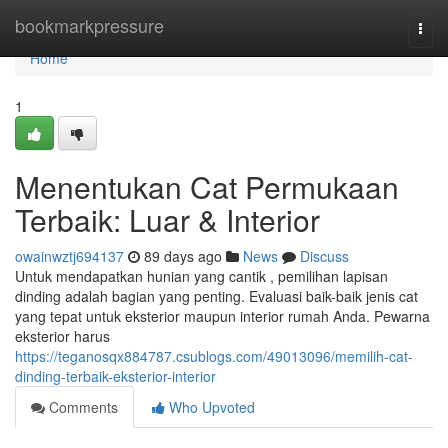
Home
bookmarkpressure
Togg
navi
Home
1
Menentukan Cat Permukaan
Terbaik: Luar & Interior
owainwztj694137
89 days ago
News
Discuss
Untuk mendapatkan hunian yang cantik , pemilihan lapisan
dinding adalah bagian yang penting. Evaluasi baik-baik jenis cat
yang tepat untuk eksterior maupun interior rumah Anda. Pewarna
eksterior harus
https://teganosqx884787.csublogs.com/49013096/memilih-cat-
dinding-terbaik-eksterior-interior
Comments
Who Upvoted