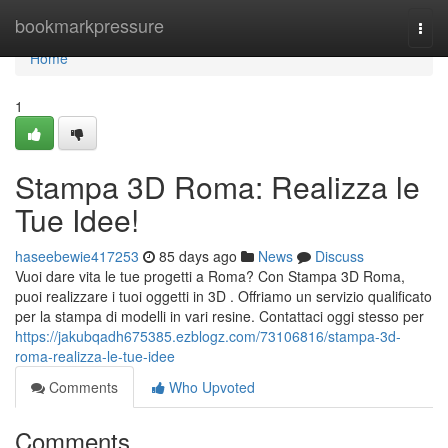
Home
bookmarkpressure
Togg
navi
Home
1
Stampa 3D Roma: Realizza le
Tue Idee!
haseebewie417253
85 days ago
News
Discuss
Vuoi dare vita le tue progetti a Roma? Con Stampa 3D Roma,
puoi realizzare i tuoi oggetti in 3D . Offriamo un servizio qualificato
per la stampa di modelli in vari resine. Contattaci oggi stesso per
https://jakubqadh675385.ezblogz.com/73106816/stampa-3d-
roma-realizza-le-tue-idee
Comments
Who Upvoted
Comments