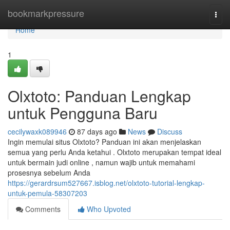
Home
bookmarkpressure
Togg
navi
Home
1
Olxtoto: Panduan Lengkap
untuk Pengguna Baru
cecilywaxk089946
87 days ago
News
Discuss
Ingin memulai situs Olxtoto? Panduan ini akan menjelaskan
semua yang perlu Anda ketahui . Olxtoto merupakan tempat ideal
untuk bermain judi online , namun wajib untuk memahami
prosesnya sebelum Anda
https://gerardrsum527667.isblog.net/olxtoto-tutorial-lengkap-
untuk-pemula-58307203
Comments
Who Upvoted