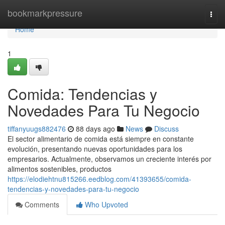
Home
bookmarkpressure
Togg
navi
Home
1
Comida: Tendencias y
Novedades Para Tu Negocio
tiffanyuugs882476
88 days ago
News
Discuss
El sector alimentario de comida está siempre en constante
evolución, presentando nuevas oportunidades para los
empresarios. Actualmente, observamos un creciente interés por
alimentos sostenibles, productos
https://elodiehtnu815266.eedblog.com/41393655/comida-
tendencias-y-novedades-para-tu-negocio
Comments
Who Upvoted