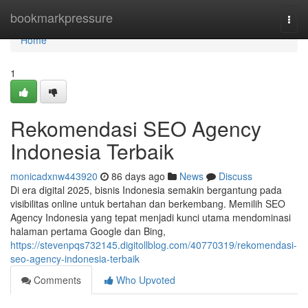
Home
bookmarkpressure
Togg
navi
Home
1
Rekomendasi SEO Agency
Indonesia Terbaik
monicadxnw443920
86 days ago
News
Discuss
Di era digital 2025, bisnis Indonesia semakin bergantung pada
visibilitas online untuk bertahan dan berkembang. Memilih SEO
Agency Indonesia yang tepat menjadi kunci utama mendominasi
halaman pertama Google dan Bing,
https://stevenpqs732145.digitollblog.com/40770319/rekomendasi-
seo-agency-indonesia-terbaik
Comments
Who Upvoted