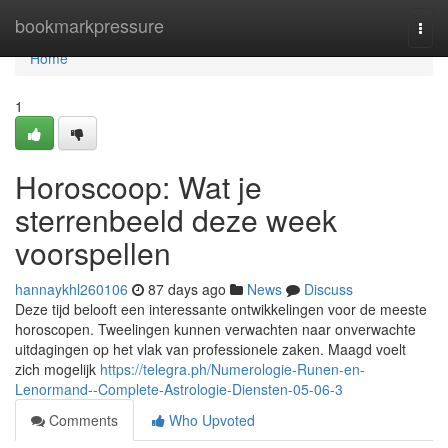
Home
bookmarkpressure
Togg
navi
Home
1
Horoscoop: Wat je
sterrenbeeld deze week
voorspellen
hannaykhl260106
87 days ago
News
Discuss
Deze tijd belooft een interessante ontwikkelingen voor de meeste
horoscopen. Tweelingen kunnen verwachten naar onverwachte
uitdagingen op het vlak van professionele zaken. Maagd voelt
zich mogelijk
https://telegra.ph/Numerologie-Runen-en-
Lenormand--Complete-Astrologie-Diensten-05-06-3
Comments
Who Upvoted