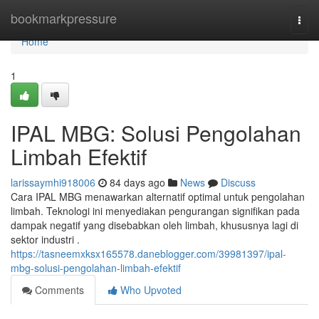
Home
bookmarkpressure
Togg
navi
Home
1
IPAL MBG: Solusi Pengolahan
Limbah Efektif
larissaymhi918006
84 days ago
News
Discuss
Cara IPAL MBG menawarkan alternatif optimal untuk pengolahan
limbah. Teknologi ini menyediakan pengurangan signifikan pada
dampak negatif yang disebabkan oleh limbah, khususnya lagi di
sektor industri .
https://tasneemxksx165578.daneblogger.com/39981397/ipal-
mbg-solusi-pengolahan-limbah-efektif
Comments
Who Upvoted