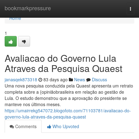
Home
bookmarkpressure
Togg
navi
Home
1
Avaliacao do Governo Lula
Atraves da Pesquisa Quaest
janasqek873318
83 days ago
News
Discuss
Uma nova pesquisa conduzida pela Quaest apresenta um retrato
completa sobre a {opiniãobrasileira em relação ao gestão de
Lula. O estudo demonstrou que a aprovação do presidente se
manteve nos últimos meses.
https://umairrekg547072.blogofoto.com/71103781/avaliacao-do-
governo-lula-atraves-da-pesquisa-quaest
Comments
Who Upvoted