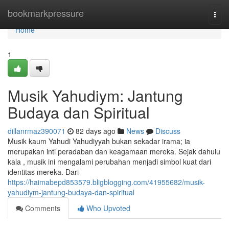
Home
bookmarkpressure
Togg
navi
Home
1
Musik Yahudiym: Jantung
Budaya dan Spiritual
dillanrmaz390071
82 days ago
News
Discuss
Musik kaum Yahudi Yahudiyyah bukan sekadar irama; ia
merupakan inti peradaban dan keagamaan mereka. Sejak dahulu
kala , musik ini mengalami perubahan menjadi simbol kuat dari
identitas mereka. Dari
https://haimabepd853579.bligblogging.com/41955682/musik-
yahudiym-jantung-budaya-dan-spiritual
Comments
Who Upvoted