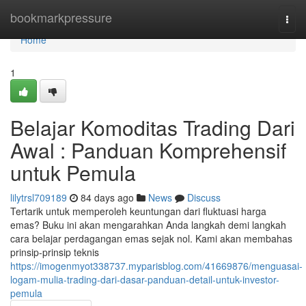
Home
bookmarkpressure
Togg
navi
Home
1
Belajar Komoditas Trading Dari
Awal : Panduan Komprehensif
untuk Pemula
lilytrsl709189
84 days ago
News
Discuss
Tertarik untuk memperoleh keuntungan dari fluktuasi harga
emas? Buku ini akan mengarahkan Anda langkah demi langkah
cara belajar perdagangan emas sejak nol. Kami akan membahas
prinsip-prinsip teknis
https://imogenmyot338737.myparisblog.com/41669876/menguasai-
logam-mulia-trading-dari-dasar-panduan-detail-untuk-investor-
pemula