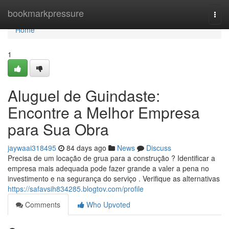
Home
bookmarkpressure
Togg
navi
Home
1
Aluguel de Guindaste:
Encontre a Melhor Empresa
para Sua Obra
jaywaai318495
84 days ago
News
Discuss
Precisa de um locação de grua para a construção ? Identificar a
empresa mais adequada pode fazer grande a valer a pena no
investimento e na segurança do serviço . Verifique as alternativas
https://safavsih834285.blogtov.com/profile
Comments
Who Upvoted