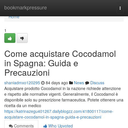
Home
bookmarkpressure
Togg
navi
Home
1
Come acquistare Cocodamol
in Spagna: Guida e
Precauzioni
shaniadmxo120295
84 days ago
News
Discuss
Acquistare prodotto Cocodamol in la nazione richiede attenzione
e rispetto alle normative vigenti. Generalmente, il Cocodamol è
disponibile solo su prescrizione farmaceutica. Potete ottenere una
ricetta da un medico
https://katrinazegu401267.dailyblogzz.com/41800117/come-
acquistare-cocodamol-in-spagna-guida-e-precauzioni
Comments
Who Upvoted