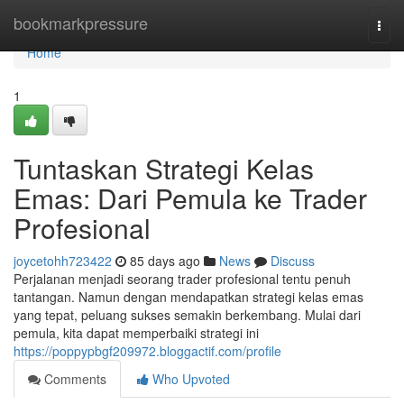
Home
bookmarkpressure
Togg
navi
Home
1
Tuntaskan Strategi Kelas
Emas: Dari Pemula ke Trader
Profesional
joycetohh723422
85 days ago
News
Discuss
Perjalanan menjadi seorang trader profesional tentu penuh
tantangan. Namun dengan mendapatkan strategi kelas emas
yang tepat, peluang sukses semakin berkembang. Mulai dari
pemula, kita dapat memperbaiki strategi ini
https://poppypbgf209972.bloggactif.com/profile
Comments
Who Upvoted