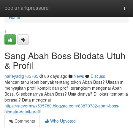
Home
bookmarkpressure
Togg
navi
Home
1
Sang Abah Boss Biodata Utuh
& Profil
harleyadjg765765
80 days ago
News
Discuss
Mencari tahu lebih banyak tentang tokoh Abah Boss? Ulasan ini
menyajikan profil komplit dan profil terangkum mengenai Abah
Boss. Si sebenarnya Abah Boss? Usia dirinya? Di lokasi tempat ia
berasal? Data mengenai
https://stevermwx595786.blogzag.com/83870782/abah-boss-
biodata-detail-profil
Comments
Who Upvoted