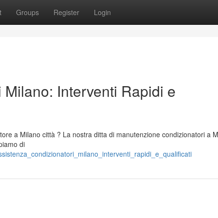
t
Groups
Register
Login
 Milano: Interventi Rapidi e
tore a Milano città ? La nostra ditta di manutenzione condizionatori a M
upiamo di
istenza_condizionatori_milano_interventi_rapidi_e_qualificati