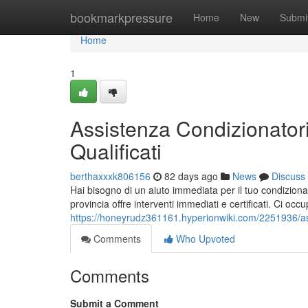
Home
bookmarkpressure
Home
New
Submi
Home
1
Assistenza Condizionatori
Qualificati
berthaxxxk806156
82 days ago
News
Discuss
Hai bisogno di un aiuto immediata per il tuo condiziona
provincia offre interventi immediati e certificati. Ci occ
https://honeyrudz361161.hyperionwiki.com/2251936/ass
Comments
Who Upvoted
Comments
Submit a Comment