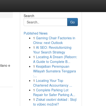
Search
Go
Published News
1
Gaming Chair Factories in
China: next Outlook
1
AI SEO: Revolutionizing
Your Search Strategy
1
Locating A Dream {Reborn:
A Guide to Complete B...
ilano e
1
Keajaiban Perempuan
Wilayah Sumatera Tenggara
:...
1
Locating Your Top
Chartered Accountancy ...
1
Complete Parking Lot
Repair for Safer Parking A...
1
Získat osobní doklad : Stojí
to vůbec možné?