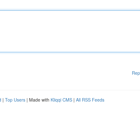
Rep
d
|
Top Users
| Made with
Kliqqi CMS
|
All RSS Feeds