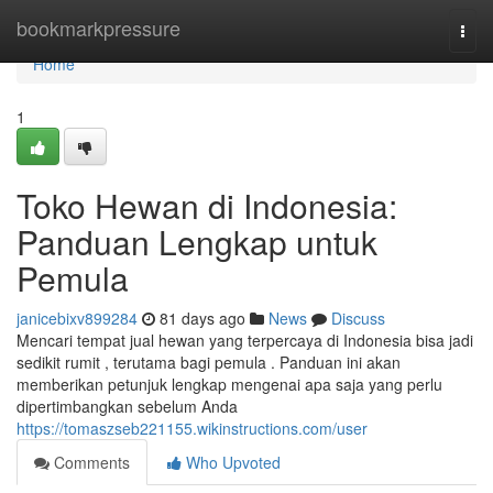
Home
bookmarkpressure
Togg
navi
Home
1
Toko Hewan di Indonesia:
Panduan Lengkap untuk
Pemula
janicebixv899284
81 days ago
News
Discuss
Mencari tempat jual hewan yang terpercaya di Indonesia bisa jadi
sedikit rumit , terutama bagi pemula . Panduan ini akan
memberikan petunjuk lengkap mengenai apa saja yang perlu
dipertimbangkan sebelum Anda
https://tomaszseb221155.wikinstructions.com/user
Comments
Who Upvoted