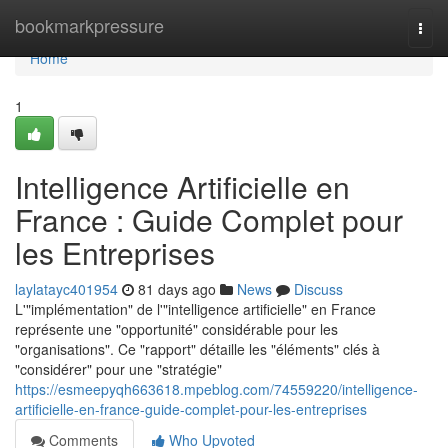
Home
bookmarkpressure
Togg
navi
Home
1
Intelligence Artificielle en
France : Guide Complet pour
les Entreprises
laylatayc401954
81 days ago
News
Discuss
L'"implémentation" de l'"intelligence artificielle" en France
représente une "opportunité" considérable pour les
"organisations". Ce "rapport" détaille les "éléments" clés à
"considérer" pour une "stratégie"
https://esmeepyqh663618.mpeblog.com/74559220/intelligence-
artificielle-en-france-guide-complet-pour-les-entreprises
Comments
Who Upvoted