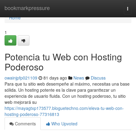
Home
bookmarkpressure
Togg
navi
Home
1
Potencia tu Web con Hosting
Poderoso
owainjpfp021109
81 days ago
News
Discuss
Para que tu sitio web desempeñe al máximo, necesitas una base
sólida. Un hosting potente es la clave para garanttezar un
experiencia de usuario fluida. Con un hosting poderoso, tu sitio
web mejorará su
https://mayagtxp173577.bloguetechno.com/eleva-tu-web-con-
hosting-poderoso-77316813
Comments
Who Upvoted