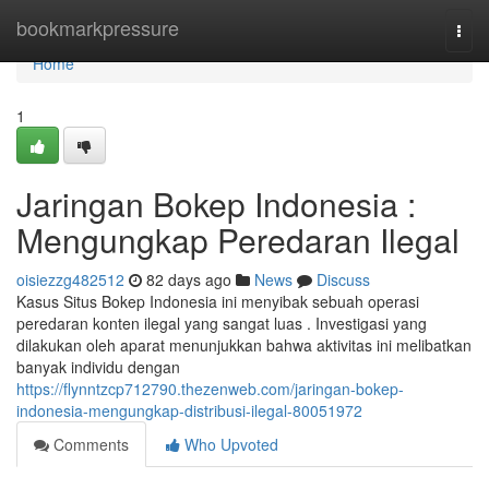
Home
bookmarkpressure
Togg
navi
Home
1
Jaringan Bokep Indonesia :
Mengungkap Peredaran Ilegal
oisiezzg482512
82 days ago
News
Discuss
Kasus Situs Bokep Indonesia ini menyibak sebuah operasi
peredaran konten ilegal yang sangat luas . Investigasi yang
dilakukan oleh aparat menunjukkan bahwa aktivitas ini melibatkan
banyak individu dengan
https://flynntzcp712790.thezenweb.com/jaringan-bokep-
indonesia-mengungkap-distribusi-ilegal-80051972
Comments
Who Upvoted