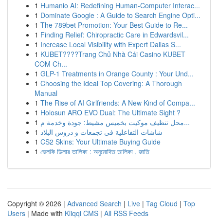
1
Humanio AI: Redefining Human-Computer Interac...
1
Dominate Google : A Guide to Search Engine Opti...
1
The 789bet Promotion: Your Best Guide to Re...
1
Finding Relief: Chiropractic Care in Edwardsvil...
1
Increase Local Visibility with Expert Dallas S...
1
KUBET????️Trang Chủ Nhà Cái Casino KUBET
COM Ch...
1
GLP-1 Treatments in Orange County : Your Und...
1
Choosing the Ideal Top Covering: A Thorough
Manual
1
The Rise of AI Girlfriends: A New Kind of Compa...
1
Holosun ARO EVO Dual: The Ultimate Sight ?
1
محل تنظيف موكيت بخميس مشيط: جودة وخدمة م...
1
شاشات التفاعلية في تجمعات و دروس البلاد
1
CS2 Skins: Your Ultimate Buying Guide
1
ভেলকি ডিলার তালিকা : অনুমোদিত তালিকা , জাতি
Copyright © 2026 |
Advanced Search
|
Live
|
Tag Cloud
|
Top
Users
| Made with
Kliqqi CMS
|
All RSS Feeds