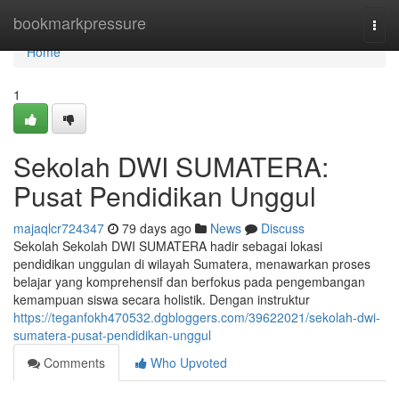
Home
bookmarkpressure
Togg
navi
Home
1
Sekolah DWI SUMATERA:
Pusat Pendidikan Unggul
majaqlcr724347
79 days ago
News
Discuss
Sekolah Sekolah DWI SUMATERA hadir sebagai lokasi
pendidikan unggulan di wilayah Sumatera, menawarkan proses
belajar yang komprehensif dan berfokus pada pengembangan
kemampuan siswa secara holistik. Dengan instruktur
https://teganfokh470532.dgbloggers.com/39622021/sekolah-dwi-
sumatera-pusat-pendidikan-unggul
Comments
Who Upvoted