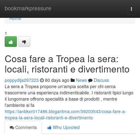
Home
bookmarkpressure
Togg
navi
Home
1
Cosa fare a Tropea la sera:
locali, ristoranti e divertimento
poppydija297223
80 days ago
News
Discuss
La sera a Tropea propone un'ampia scelta per chi cerca
trascorrere una esperienza indimenticabile. I ristoranti tipici lungo
il lungomare offrono specialità a base di prodotti , mentre
l'ambiente si fa
https://ianbkxr017486.blogaritma.com/39203543/cosa-fare-a-
tropea-la-sera-locali-ristoranti-e-divertimento
Comments
Who Upvoted