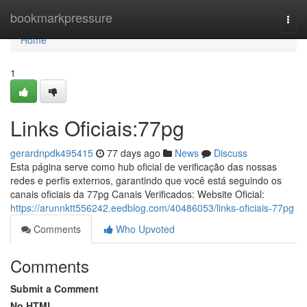
Home
bookmarkpressure
Togg
navi
Home
1
Links Oficiais:77pg
gerardnpdk495415
77 days ago
News
Discuss
Esta página serve como hub oficial de verificação das nossas
redes e perfis externos, garantindo que você está seguindo os
canais oficiais da 77pg Canais Verificados: Website Oficial:
https://arunnktt556242.eedblog.com/40486053/links-oficiais-77pg
Comments
Who Upvoted
Comments
Submit a Comment
No HTML