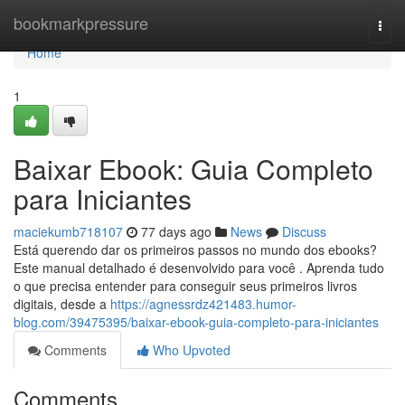
Home
bookmarkpressure
Togg
navi
Home
1
Baixar Ebook: Guia Completo
para Iniciantes
maciekumb718107
77 days ago
News
Discuss
Está querendo dar os primeiros passos no mundo dos ebooks?
Este manual detalhado é desenvolvido para você . Aprenda tudo
o que precisa entender para conseguir seus primeiros livros
digitais, desde a
https://agnessrdz421483.humor-
blog.com/39475395/baixar-ebook-guia-completo-para-iniciantes
Comments
Who Upvoted
Comments