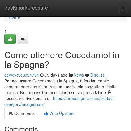
Home
bookmarkpressure
Togg
navi
Home
1
Come ottenere Cocodamol in
la Spagna?
deweycvcu034754
79 days ago
News
Discuss
Per acquistare Cocodamol in la Spagna, è fondamentale
comprendere che si tratta di un medicinale soggetto a ricetta
medica. Non è possibile acquistarlo senza prescrizione. È
necessario rivolgersi a un
https://farmasegure.com/product-
category/analgesicos/
Comments
Who Upvoted
Comments