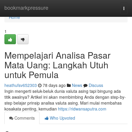
Home
bookmarkpressure
Togg
navi
Home
1
Mempelajari Analisa Pasar
Mata Uang: Langkah Utuh
untuk Pemula
heathufsv652303
78 days ago
News
Discuss
Ingin mengerti seluk-beluk dunia valuta asing tapi bingung ada
titik awalnya? Artikel ini akan membimbing Anda dengan step-by-
step belajar prinsip analisa valuta asing. Mari mulai membahas
kosakata penting, kemudian
https://ridwansaputra.com
Comments
Who Upvoted