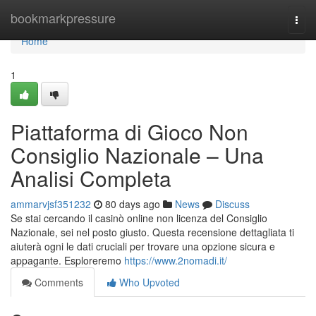
Home
bookmarkpressure
Togg
navi
Home
1
Piattaforma di Gioco Non
Consiglio Nazionale – Una
Analisi Completa
ammarvjsf351232
80 days ago
News
Discuss
Se stai cercando il casinò online non licenza del Consiglio
Nazionale, sei nel posto giusto. Questa recensione dettagliata ti
aiuterà ogni le dati cruciali per trovare una opzione sicura e
appagante. Esploreremo
https://www.2nomadi.it/
Comments
Who Upvoted