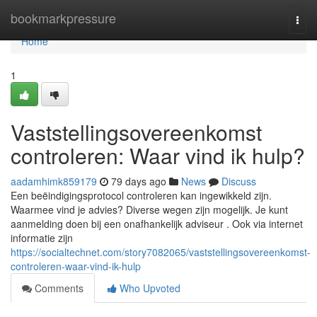
Home
bookmarkpressure
Togg
navi
Home
1
Vaststellingsovereenkomst
controleren: Waar vind ik hulp?
aadamhimk859179
79 days ago
News
Discuss
Een beëindigingsprotocol controleren kan ingewikkeld zijn.
Waarmee vind je advies? Diverse wegen zijn mogelijk. Je kunt
aanmelding doen bij een onafhankelijk adviseur . Ook via internet
informatie zijn
https://socialtechnet.com/story7082065/vaststellingsovereenkomst-
controleren-waar-vind-ik-hulp
Comments
Who Upvoted