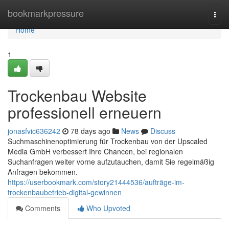
Home
bookmarkpressure
Togg
navi
Home
1
Trockenbau Website
professionell erneuern
jonasfvic636242
78 days ago
News
Discuss
Suchmaschinenoptimierung für Trockenbau von der Upscaled
Media GmbH verbessert Ihre Chancen, bei regionalen
Suchanfragen weiter vorne aufzutauchen, damit Sie regelmäßig
Anfragen bekommen.
https://userbookmark.com/story21444536/aufträge-im-
trockenbaubetrieb-digital-gewinnen
Comments
Who Upvoted