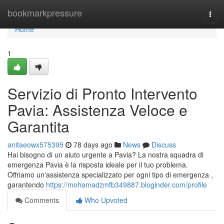
Home
bookmarkpressure
Togg
navi
Home
1
Servizio di Pronto Intervento
Pavia: Assistenza Veloce e
Garantita
anitaeowx575395
78 days ago
News
Discuss
Hai bisogno di un aiuto urgente a Pavia? La nostra squadra di
emergenza Pavia è la risposta ideale per il tuo problema.
Offriamo un'assistenza specializzato per ogni tipo di emergenza ,
garantendo
https://mohamadzmfb349887.bloginder.com/profile
Comments
Who Upvoted