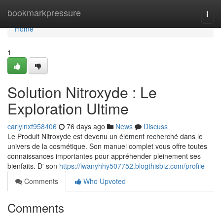
Home
bookmarkpressure
Togg
navi
Home
1
Solution Nitroxyde : Le
Exploration Ultime
carlylnxf958406
76 days ago
News
Discuss
Le Produit Nitroxyde est devenu un élément recherché dans le
univers de la cosmétique. Son manuel complet vous offre toutes
connaissances importantes pour appréhender pleinement ses
bienfaits. D' son
https://iwanyhhy507752.blogthisbiz.com/profile
Comments
Who Upvoted
Comments