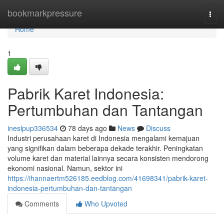
Home
bookmarkpressure
Togg
navi
Home
1
Pabrik Karet Indonesia:
Pertumbuhan dan Tantangan
ineslpup336534
78 days ago
News
Discuss
Industri perusahaan karet di Indonesia mengalami kemajuan
yang signifikan dalam beberapa dekade terakhir. Peningkatan
volume karet dan material lainnya secara konsisten mendorong
ekonomi nasional. Namun, sektor ini
https://ihannaertm526185.eedblog.com/41698341/pabrik-karet-
indonesia-pertumbuhan-dan-tantangan
Comments
Who Upvoted