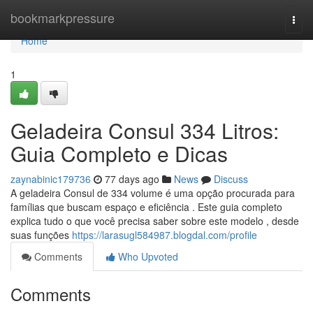
Home
bookmarkpressure
Togg
navi
Home
1
Geladeira Consul 334 Litros:
Guia Completo e Dicas
zaynabinic179736
77 days ago
News
Discuss
A geladeira Consul de 334 volume é uma opção procurada para
famílias que buscam espaço e eficiência . Este guia completo
explica tudo o que você precisa saber sobre este modelo , desde
suas funções
https://larasugl584987.blogdal.com/profile
Comments
Who Upvoted
Comments