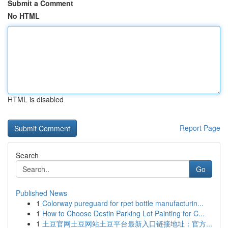
Submit a Comment
No HTML
HTML is disabled
Report Page
Search
Go
Published News
1
Colorway pureguard for rpet bottle manufacturin...
1
How to Choose Destin Parking Lot Painting for C...
1
土豆官网土豆网站土豆平台最新入口链接地址：官方...