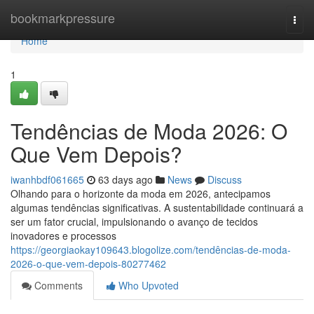
Home
bookmarkpressure
Togg
navi
Home
1
Tendências de Moda 2026: O
Que Vem Depois?
iwanhbdf061665
63 days ago
News
Discuss
Olhando para o horizonte da moda em 2026, antecipamos
algumas tendências significativas. A sustentabilidade continuará a
ser um fator crucial, impulsionando o avanço de tecidos
inovadores e processos
https://georgiaokay109643.blogolize.com/tendências-de-moda-
2026-o-que-vem-depois-80277462
Comments
Who Upvoted