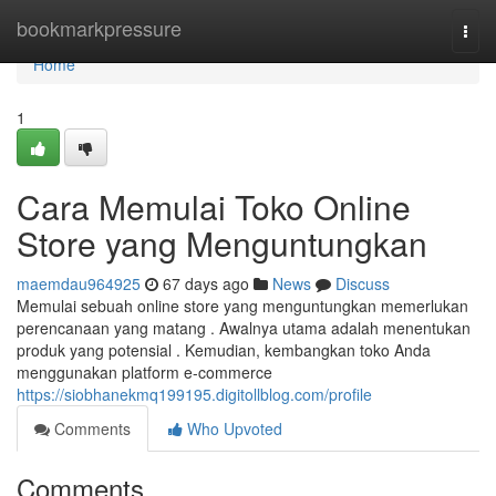
Home
bookmarkpressure
Togg
navi
Home
1
Cara Memulai Toko Online
Store yang Menguntungkan
maemdau964925
67 days ago
News
Discuss
Memulai sebuah online store yang menguntungkan memerlukan
perencanaan yang matang . Awalnya utama adalah menentukan
produk yang potensial . Kemudian, kembangkan toko Anda
menggunakan platform e-commerce
https://siobhanekmq199195.digitollblog.com/profile
Comments
Who Upvoted
Comments