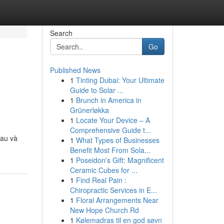
Search
Go
Published News
1
Tinting Dubai: Your Ultimate
Guide to Solar ...
1
Brunch in America in
Grünerløkka
1
Locate Your Device – A
Comprehensive Guide t...
hau và
1
What Types of Businesses
Benefit Most From Sola...
1
Poseidon's Gift: Magnificent
Ceramic Cubes for ...
1
Find Real Pain :
Chiropractic Services in E...
1
Floral Arrangements Near
New Hope Church Rd
1
Kølemadras til en god søvn