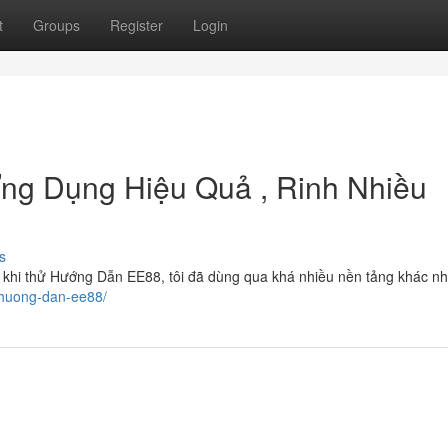
t
Groups
Register
Login
ng Dụng Hiệu Quả , Rinh Nhiều
s
c khi thử Hướng Dẫn EE88, tôi đã dùng qua khá nhiều nền tảng khác n
e/huong-dan-ee88/