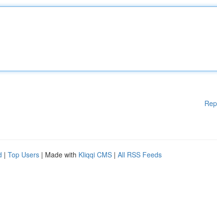
Rep
d
|
Top Users
| Made with
Kliqqi CMS
|
All RSS Feeds