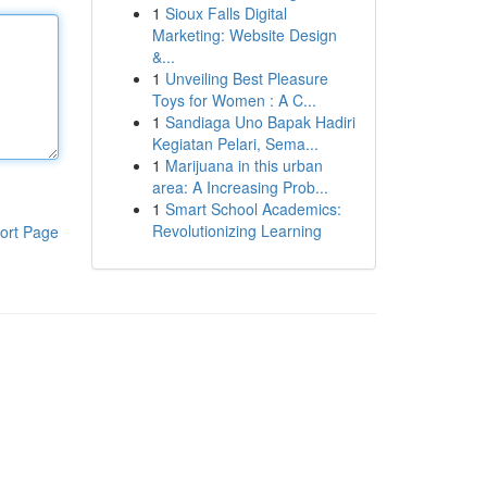
1
Sioux Falls Digital
Marketing: Website Design
&...
1
Unveiling Best Pleasure
Toys for Women : A C...
1
Sandiaga Uno Bapak Hadiri
Kegiatan Pelari, Sema...
1
Marijuana in this urban
area: A Increasing Prob...
1
Smart School Academics:
Revolutionizing Learning
ort Page