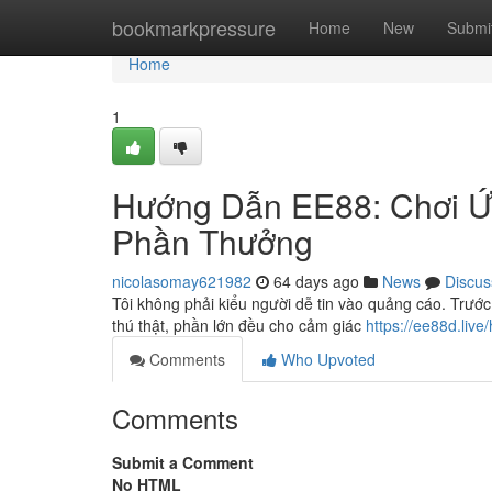
Home
bookmarkpressure
Home
New
Submi
Home
1
Hướng Dẫn EE88: Chơi Ứ
Phần Thưởng
nicolasomay621982
64 days ago
News
Discus
Tôi không phải kiểu người dễ tin vào quảng cáo. Trướ
thú thật, phần lớn đều cho cảm giác
https://ee88d.liv
Comments
Who Upvoted
Comments
Submit a Comment
No HTML